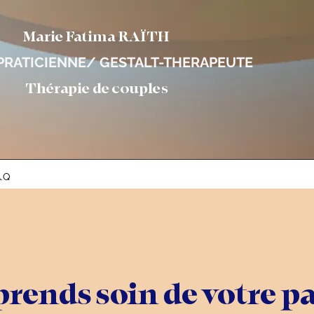
Marie Fatima RAÏTH
RATICIENNE/ GESTALT-THERAPEUTE
Thérapie de couples
A.Q
 prends soin de votre p