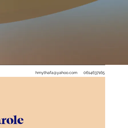
hmythafa@yahoo.com
0614637165
arole