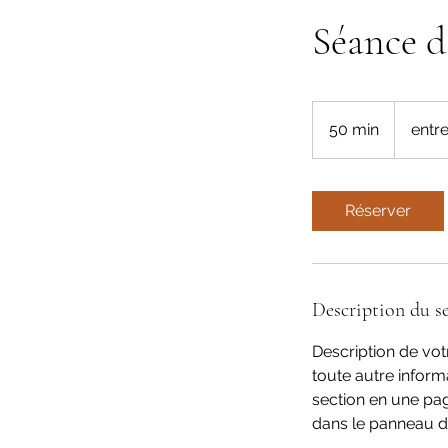
Séance d
entre
50et80eur
50 min
5
entr
0
m
i
Réserver
n
Description du se
Description de votr
toute autre inform
section en une pag
dans le panneau d'