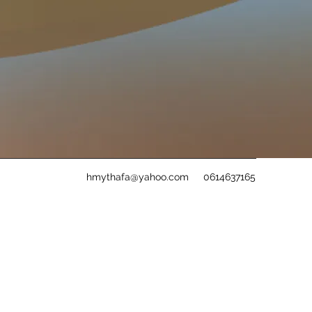
hmythafa@yahoo.com
0614637165